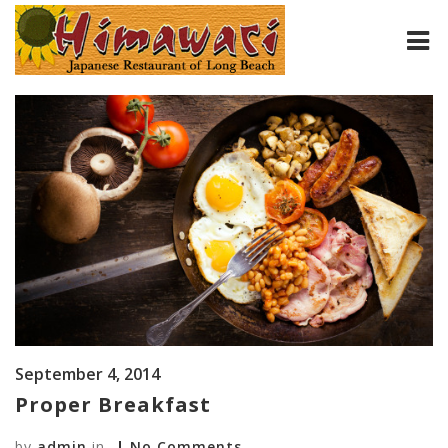
HOME
ABOUT
MENU
CONTACT
September 4, 2014
Proper Breakfast
by
admin
in
No Comments